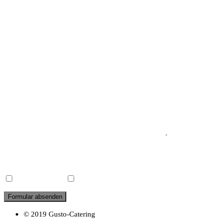
Telefon / Handynummer
Postleitzahl / Veranstaltungsort*
Ihre Anmerkungen
Datum der Veranstaltung
Deutsche-Küche
Mediterrane-Küche
© 2019 Gusto-Catering