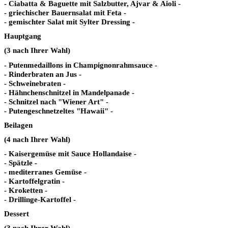
- Ciabatta & Baguette mit Salzbutter, Ajvar & Aioli -
- griechischer Bauernsalat mit Feta -
- gemischter Salat mit Sylter Dressing -
Hauptgang
(3 nach Ihrer Wahl)
- Putenmedaillons in Champignonrahmsauce -
- Rinderbraten an Jus -
- Schweinebraten -
- Hähnchenschnitzel in Mandelpanade -
- Schnitzel nach "Wiener Art" -
- Putengeschnetzeltes "Hawaii" -
Beilagen
(4 nach Ihrer Wahl)
- Kaisergemüse mit Sauce Hollandaise -
- Spätzle -
- mediterranes Gemüse -
- Kartoffelgratin -
- Kroketten -
- Drillinge-Kartoffel -
Dessert
(3 nach Ihrer Wahl)