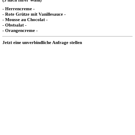
- Herrencreme -
- Rote Grütze mit Vanillesauce -
- Mousse au Chocolat -
- Obstsalat -
- Orangencreme -
Jetzt eine unverbindliche Anfrage stellen
Gästeanzahl*
Budget pro Person*
Vorname*
Name*
E-Mail-Adresse*